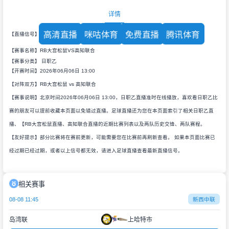
详情
高清直播
咪咕体育
免费直播
腾讯体育
【直播信号】
【赛事名称】RB大宫松鼠VS高知联合
【赛事分类】
日职乙
【开赛时间】2026年06月06日 13:00
【对阵双方】RB大宫松鼠 vs 高知联合
【赛事说明】北京时间2026年06月06日 13:00，日职乙直播准时在线播放，喜欢看日职乙比
赛的朋友可以提前收藏本页面以免错过直播。足球直播还为您在本页面索引了相关日职乙直
播、【RB大宫松鼠直播、高知联合直播的近期比赛列表以及两队历史交锋、两队赛程。
【友好提示】部分比赛将在赛前更新，可能需要您在比赛前再刷新查看。 如果本页面比赛已
经过期已经过期，或者以上信号都无效，请进入足球直播查看最新直播信号。
相关赛事
08-08 11:45
新西中联
岛湾联
上哈特市