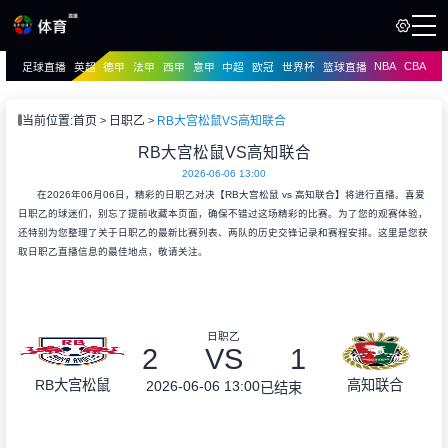
NBA
CBA
足球直播
英超
德甲
法甲
西甲
意甲
中超
欧冠
世界杯
篮球直播
页
直播
直播
当前位置:
首页
日职乙
RB大宫松鼠VS高知联合
资讯
RB大宫松鼠VS高知联合
资讯
2026-06-06 13:00
录像
录像
在2026年06月06日，精彩的日职乙对决【RB大宫松鼠 vs 高知联合】将进行直播。喜爱
日职乙的球迷们，别忘了提前收藏本页面，确保不错过这场精彩的比赛。为了您的观赛体验，
还特别为您整理了关于日职乙的最新比赛列表、两队的历史交锋记录和赛程安排。这里是您获
取日职乙直播信息的最佳地点，敬请关注。
日职乙
2
VS
1
RB大宫松鼠
高知联合
2026-06-06 13:00
已结束