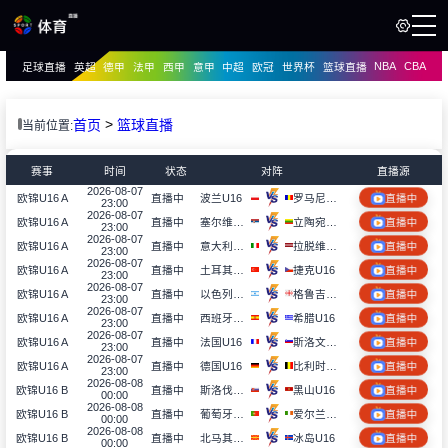
NBA
CBA
足球直播
英超
德甲
法甲
西甲
意甲
中超
欧冠
世界杯
篮球直播
页
直播
直播
>
首页
篮球直播
当前位置:
资讯
资讯
赛事
时间
状态
对阵
直播源
录像
2026-08-07
录像
波兰U16
罗马尼亚U16
欧锦U16 A
直播中
直播中
23:00
2026-08-07
塞尔维亚U16
立陶宛U16
欧锦U16 A
直播中
直播中
23:00
2026-08-07
意大利U16
拉脱维亚U16
欧锦U16 A
直播中
直播中
23:00
2026-08-07
土耳其U16
捷克U16
欧锦U16 A
直播中
直播中
23:00
2026-08-07
以色列U16
格鲁吉亚U16
欧锦U16 A
直播中
直播中
23:00
2026-08-07
西班牙U16
希腊U16
欧锦U16 A
直播中
直播中
23:00
2026-08-07
法国U16
斯洛文尼亚U16
欧锦U16 A
直播中
直播中
23:00
2026-08-07
德国U16
比利时U16
欧锦U16 A
直播中
直播中
23:00
2026-08-08
斯洛伐克U16
黑山U16
欧锦U16 B
直播中
直播中
00:00
2026-08-08
葡萄牙U16
爱尔兰U16
欧锦U16 B
直播中
直播中
00:00
2026-08-08
北马其顿U16
冰岛U16
欧锦U16 B
直播中
直播中
00:00