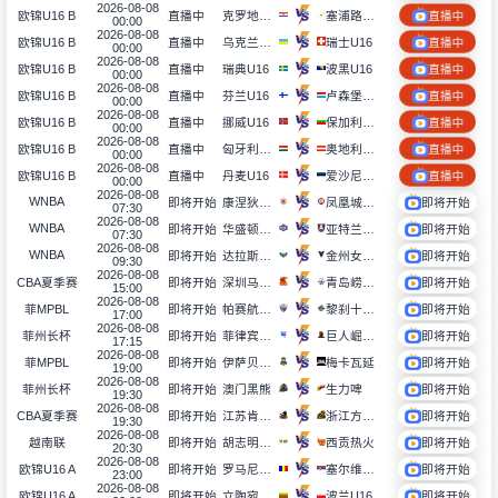
2026-08-08
克罗地亚U16
塞浦路斯U16
欧锦U16 B
直播中
直播中
00:00
2026-08-08
乌克兰U16
瑞士U16
欧锦U16 B
直播中
直播中
00:00
2026-08-08
瑞典U16
波黑U16
欧锦U16 B
直播中
直播中
00:00
2026-08-08
芬兰U16
卢森堡U16
欧锦U16 B
直播中
直播中
00:00
2026-08-08
挪威U16
保加利亚U16
欧锦U16 B
直播中
直播中
00:00
2026-08-08
匈牙利U16
奥地利U16
欧锦U16 B
直播中
直播中
00:00
2026-08-08
丹麦U16
爱沙尼亚U16
欧锦U16 B
直播中
直播中
00:00
2026-08-08
WNBA
康涅狄克太阳
凤凰城水银
即将开始
即将开始
07:30
2026-08-08
WNBA
华盛顿神秘人
亚特兰大梦想
即将开始
即将开始
07:30
2026-08-08
WNBA
达拉斯飞翼
金州女武神
即将开始
即将开始
09:30
2026-08-08
深圳马可波罗
青岛崂山啤酒
CBA夏季赛
即将开始
即将开始
15:00
2026-08-08
帕赛航海家
黎刹十字军
菲MPBL
即将开始
即将开始
17:00
2026-08-08
菲律宾电信TNT
巨人崛起者
菲州长杯
即将开始
即将开始
17:15
2026-08-08
伊萨贝拉考博伊斯
梅卡瓦延
菲MPBL
即将开始
即将开始
19:00
2026-08-08
澳门黑熊
生力啤
菲州长杯
即将开始
即将开始
19:30
2026-08-08
江苏肯帝亚
浙江方兴渡
CBA夏季赛
即将开始
即将开始
19:30
2026-08-08
胡志明市飞翼
西贡热火
越南联
即将开始
即将开始
20:30
2026-08-08
罗马尼亚U16
塞尔维亚U16
欧锦U16 A
即将开始
即将开始
23:00
2026-08-08
立陶宛U16
波兰U16
欧锦U16 A
即将开始
即将开始