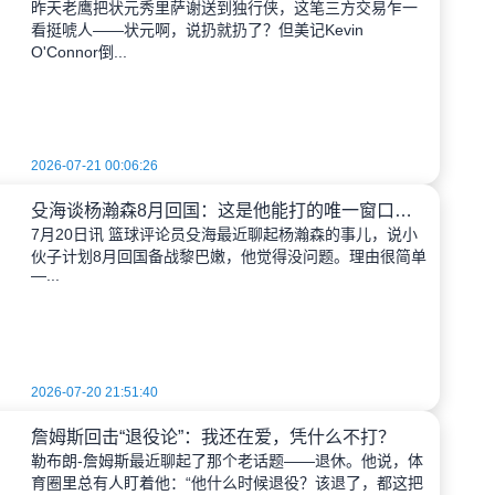
昨天老鹰把状元秀里萨谢送到独行侠，这笔三方交易乍一
看挺唬人——状元啊，说扔就扔了？但美记Kevin
O'Connor倒...
2026-07-21 00:06:26
殳海谈杨瀚森8月回国：这是他能打的唯一窗口期，后面两个都赶不上
7月20日讯 篮球评论员殳海最近聊起杨瀚森的事儿，说小
伙子计划8月回国备战黎巴嫩，他觉得没问题。理由很简单
—...
2026-07-20 21:51:40
詹姆斯回击“退役论”：我还在爱，凭什么不打？
勒布朗-詹姆斯最近聊起了那个老话题——退休。他说，体
育圈里总有人盯着他：“他什么时候退役？该退了，都这把