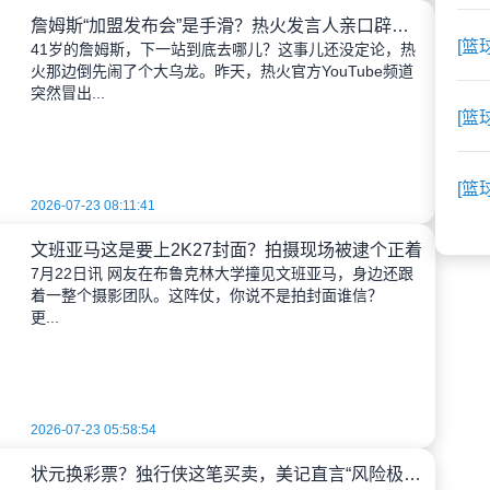
詹姆斯“加盟发布会”是手滑？热火发言人亲口辟谣：测试链接闹乌龙
[篮
41岁的詹姆斯，下一站到底去哪儿？这事儿还没定论，热
火那边倒先闹了个大乌龙。昨天，热火官方YouTube频道
突然冒出...
[篮
[篮
2026-07-23 08:11:41
文班亚马这是要上2K27封面？拍摄现场被逮个正着
7月22日讯 网友在布鲁克林大学撞见文班亚马，身边还跟
着一整个摄影团队。这阵仗，你说不是拍封面谁信？
更...
2026-07-23 05:58:54
状元换彩票？独行侠这笔买卖，美记直言“风险极低”