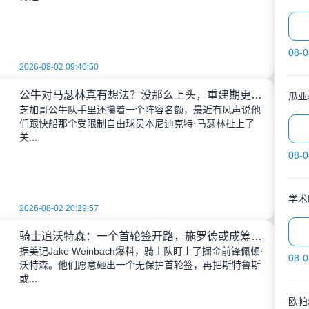
08-0
2026-08-02 09:40:50
公牛对马瑟林真有想法？没那么上头，重建期更怕被合同绑住手脚
芝加哥公牛队手里还攥着一个阵容名额，最近有风声说他
们跟快船那个受限制自由球员本尼迪克特·马瑟林扯上了
关...
08-0
学术
2026-08-02 20:29:57
骑士追沃特森：一个首轮签开路，施罗德或成筹码？
据美记Jake Weinbach爆料，骑士队盯上了掘金前锋佩顿·
08-0
沃特森。他们愿意砸出一个无保护首轮签，再把斯特鲁斯
或...
欧帕