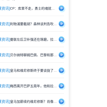
球资讯]
CP：库里不走，勇士的魂就在——湾区凭什么不信？
球资讯]
利物浦要截胡？森林谈判告吹，4000万欧中卫或成香饽饽
球资讯]
曼联左后卫补强还在琢磨，拉什福德走不走真能决定预算
球资讯]
贝尔纳特聊姆巴佩、巴黎和那个差点成行的曼联梦
球资讯]
皇马和维尼修斯终于要谈拢了？肖像权这块蛋糕快分好了
球资讯]
梅西离开巴萨五周年，他和拉波尔塔之间那道坎，还在吗？
球资讯]
皇马加薪续约维尼修斯？肖像权松口，签字费免谈