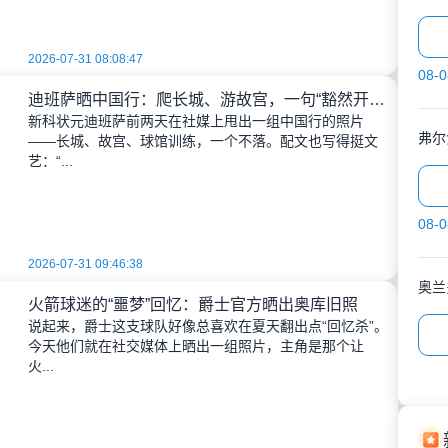
2026-07-31 08:08:47
08-0
迪班萨晒中国行：爬长城、游故宫，一句“豁然开朗”背后藏着加价风波？
新科状元迪班萨前两天在社媒上甩出一组中国行的照片
弗尔
——长城、故宫、球馆训练，一个不落。配文也写得挺文
艺：“...
08-0
2026-07-31 09:46:38
奥兰
火箭球迷的“噩梦”回忆：爵士官方晒出奥库旧照
说起来，爵士这支球队好像总喜欢在夏天翻出点“回忆杀”。
今天他们就在社交媒体上晒出一组照片，主角是那个让
火...