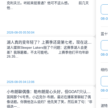
克利夫兰。听起来挺普通？他可不这么想。 前几天
他...
08-0
2026-08-05 05:50:04
蓝十
湖人真的变年轻了？上赛季还是第七老，现在这阵容有点意思
湖人媒体Sleeper Lakers抛了个问题：这赛季湖人会更
差？我琢磨着，不太可能吧。 上赛季他们平均年龄
08-0
26.35...
纽约
2026-08-05 04:13:06
08-0
小布朗聊偶像：勒布朗是心头好，但GOAT只认乔丹；后卫线最爱纳什、隆多和保罗
篮网那个6号秀，小迈克尔·布朗，最近在播客里聊起了偶
像话题。你猜他怎么说的？他先笑了笑，然后来了句：“非
波特
得选一...