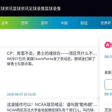
足球资讯
篮球资讯
足球录像
篮球录像
法甲
西甲
意甲
中超
欧冠
世界杯
CP：库里不走，勇士的魂就在——湾区凭什么不信？
08-0
08月07日讯 美媒ClutchPoints发了条动态，跟球迷们聊了
聊勇士队那点事。
奥斯
08-0
2026-08-07 20:13:38
这波操作可以！NCAA球员喊话：请叫我“勒布朗”，因为我的姓是克利夫兰
芝加
NCAA明尼苏达大学金地鼠橄榄球队有个哥们儿，叫内特-