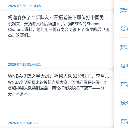
2026-07-28 12:10:45
[篮
杨瀚森多了个新队友？开拓者签下那位打中国男篮20投7中的通杰
说起来，开拓者又给后场加人了。据ESPN的Shams
[足
Charania爆料，他们用一份双向合同签下了25岁的后卫通
杰。这哥们...
[足
2026-07-25 05:44:31
[足
WNBA投篮之星大战：神秘人队31分封王，李月汝队友首轮出局
WNBA全明星周末的投篮之星大赛，昨晚可真是热闹。华
[足
盛顿神秘人队笑到最后，两轮打完稳稳拿下冠军——31
分，不多不...
[足
[足
2026-07-25 04:11:23