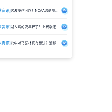
球资讯]
这波操作可以！NCAA球员喊话：请叫我“勒布朗”，因为我的姓是克利夫兰
球资讯]
湖人真的变年轻了？上赛季还是第七老，现在这阵容有点意思
球资讯]
公牛对马瑟林真有想法？没那么上头，重建期更怕被合同绑住手脚