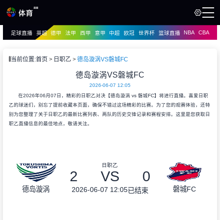
NBA
CBA
足球直播
英超
德甲
法甲
西甲
意甲
中超
欧冠
世界杯
篮球直播
页
直播
直播
当前位置:
首页
日职乙
德岛漩涡VS磐城FC
资讯
德岛漩涡VS磐城FC
资讯
2026-06-07 12:05
录像
录像
在2026年06月07日，精彩的日职乙对决【德岛漩涡 vs 磐城FC】将进行直播。喜爱日职
乙的球迷们，别忘了提前收藏本页面，确保不错过这场精彩的比赛。为了您的观赛体验，还特
别为您整理了关于日职乙的最新比赛列表、两队的历史交锋记录和赛程安排。这里是您获取日
职乙直播信息的最佳地点，敬请关注。
日职乙
2
VS
0
德岛漩涡
磐城FC
2026-06-07 12:05
已结束