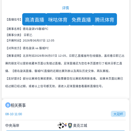
详情
高清直播
咪咕体育
免费直播
腾讯体育
【直播信号】
【赛事名称】德岛漩涡VS磐城FC
【赛事分类】
日职乙
【开赛时间】2026年06月07日 12:05
【对阵双方】德岛漩涡 vs 磐城FC
【赛事说明】北京时间2026年06月07日 12:05，日职乙直播准时在线播放，喜欢看日职乙比
赛的朋友可以提前收藏本页面以免错过直播。足球直播还为您在本页面索引了相关日职乙直
播、【德岛漩涡直播、磐城FC直播的近期比赛列表以及两队历史交锋、两队赛程。
【友好提示】部分比赛将在赛前更新，可能需要您在比赛前再刷新查看。 如果本页面比赛已
经过期已经过期，或者以上信号都无效，请进入足球直播查看最新直播信号。
相关赛事
08-10 11:00
大冠杯
中央海岸
奥克兰城