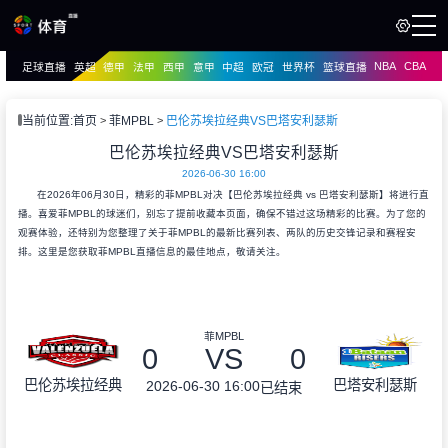
NBA
CBA
足球直播
英超
德甲
法甲
西甲
意甲
中超
欧冠
世界杯
篮球直播
页
直播
直播
当前位置:
首页
菲MPBL
巴伦苏埃拉经典VS巴塔安利瑟斯
资讯
巴伦苏埃拉经典VS巴塔安利瑟斯
资讯
2026-06-30 16:00
录像
录像
在2026年06月30日，精彩的菲MPBL对决【巴伦苏埃拉经典 vs 巴塔安利瑟斯】将进行直
播。喜爱菲MPBL的球迷们，别忘了提前收藏本页面，确保不错过这场精彩的比赛。为了您的
观赛体验，还特别为您整理了关于菲MPBL的最新比赛列表、两队的历史交锋记录和赛程安
排。这里是您获取菲MPBL直播信息的最佳地点，敬请关注。
菲MPBL
0
VS
0
巴伦苏埃拉经典
巴塔安利瑟斯
2026-06-30 16:00
已结束