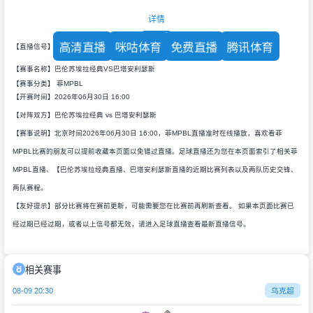
详情
高清直播
咪咕体育
免费直播
腾讯体育
【直播信号】
【赛事名称】巴伦苏埃拉经典VS巴塔安利瑟斯
【赛事分类】
菲MPBL
【开赛时间】2026年06月30日 16:00
【对阵双方】巴伦苏埃拉经典 vs 巴塔安利瑟斯
【赛事说明】北京时间2026年06月30日 16:00，菲MPBL直播准时在线播放，喜欢看菲
MPBL比赛的朋友可以提前收藏本页面以免错过直播。足球直播还为您在本页面索引了相关菲
MPBL直播、【巴伦苏埃拉经典直播、巴塔安利瑟斯直播的近期比赛列表以及两队历史交锋、
两队赛程。
【友好提示】部分比赛将在赛前更新，可能需要您在比赛前再刷新查看。 如果本页面比赛已
经过期已经过期，或者以上信号都无效，请进入足球直播查看最新直播信号。
相关赛事
08-09 20:30
乌克超