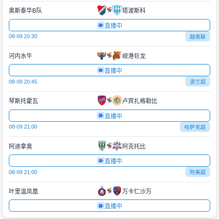
奥斯泰华B队
塔波斯科
直播中
08-09 20:30
越南联
河内水牛
岘港巨龙
直播中
08-09 20:45
波兰超
琴斯托霍瓦
卢宾扎格勒比
直播中
08-09 21:00
哈萨克超
阿迪拿奥
阿克托比
直播中
08-09 21:00
阿美超
叶里温凤凰
万卡仁沙万
直播中